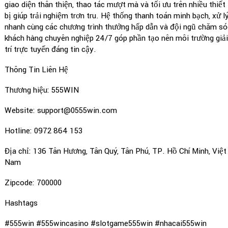
giao diện thân thiện, thao tác mượt mà và tối ưu trên nhiều thiết
bị giúp trải nghiệm trơn tru. Hệ thống thanh toán minh bạch, xử l
nhanh cùng các chương trình thưởng hấp dẫn và đội ngũ chăm só
khách hàng chuyên nghiệp 24/7 góp phần tạo nên môi trường giải
trí trực tuyến đáng tin cậy.
Thông Tin Liên Hệ
Thương hiệu: 555WIN
Website: support@0555win.com
Hotline: 0972 864 153
Địa chỉ: 136 Tân Hương, Tân Quý, Tân Phú, TP. Hồ Chí Minh, Việt
Nam
Zipcode: 700000
Hashtags
#555win #555wincasino #slotgame555win #nhacai555win